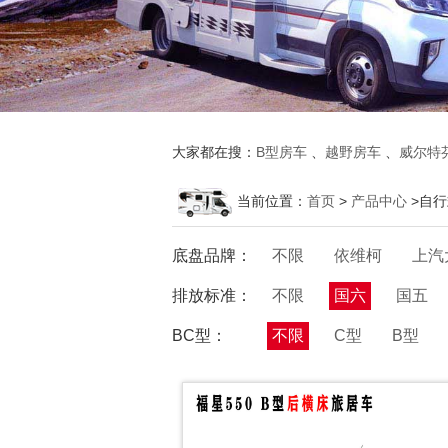
大家都在搜：
B型房车
、
越野房车
、
威尔特
当前位置：
首页
>
产品中心
>自
底盘品牌：
不限
依维柯
上汽
排放标准：
不限
国六
国五
BC型：
不限
C型
B型