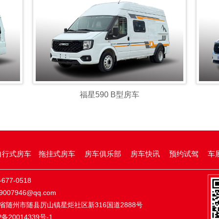
福星590 B型房车
自行式房车
拖挂式房车
房车俱乐部
房车快讯
预约试驾
车
677-0518
007946@qq.com
省随州市随县厉山镇星炬社区新316国道2888号
P备20014339号-1