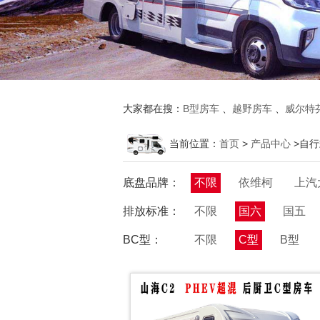
大家都在搜：
B型房车
、
越野房车
、
威尔特
当前位置：
首页
>
产品中心
>自
底盘品牌：
不限
依维柯
上汽
排放标准：
不限
国六
国五
BC型：
不限
C型
B型